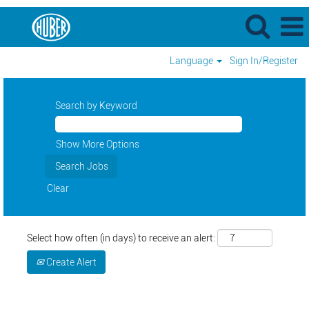
Language
Sign In/Register
Search by Keyword
Show More Options
Clear
Select how often (in days) to receive an alert:
Create Alert