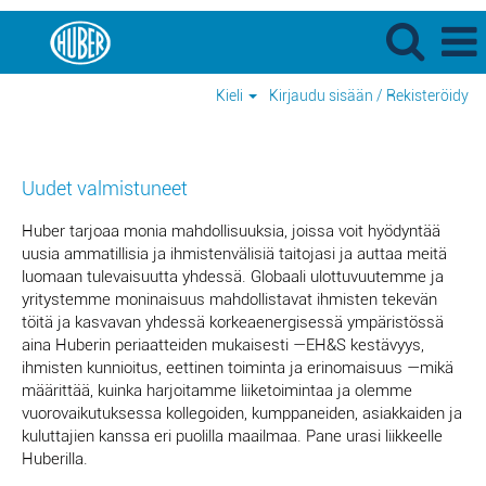
Kieli
Kirjaudu sisään / Rekisteröidy
Uudet
valmistuneet
Uudet valmistuneet
Huber tarjoaa monia mahdollisuuksia, joissa voit hyödyntää
uusia ammatillisia ja ihmistenvälisiä taitojasi ja auttaa meitä
luomaan tulevaisuutta yhdessä. Globaali ulottuvuutemme ja
yritystemme moninaisuus mahdollistavat ihmisten tekevän
töitä ja kasvavan yhdessä korkeaenergisessä ympäristössä
aina Huberin periaatteiden mukaisesti —EH&S kestävyys,
ihmisten kunnioitus, eettinen toiminta ja erinomaisuus —mikä
määrittää, kuinka harjoitamme liiketoimintaa ja olemme
vuorovaikutuksessa kollegoiden, kumppaneiden, asiakkaiden ja
kuluttajien kanssa eri puolilla maailmaa. Pane urasi liikkeelle
Huberilla.