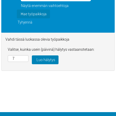
Näytä enemmän vaihtoehtoja
Tyhjennä
Vahdi tässä luokassa olevia työpaikkoja
Valitse, kuinka usein (päivinä) hälytys vastaanotetaan: