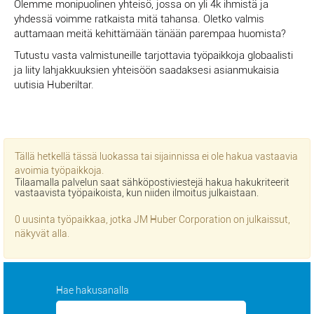
Olemme monipuolinen yhteisö, jossa on yli 4k ihmistä ja
yhdessä voimme ratkaista mitä tahansa. Oletko valmis
auttamaan meitä kehittämään tänään parempaa huomista?
Tutustu vasta valmistuneille tarjottavia työpaikkoja globaalisti
ja liity lahjakkuuksien yhteisöön saadaksesi asianmukaisia
uutisia Huberiltar.
Tällä hetkellä tässä luokassa tai sijainnissa ei ole hakua vastaavia
avoimia työpaikkoja.
Tilaamalla palvelun saat sähköpostiviestejä hakua hakukriteerit
vastaavista työpaikoista, kun niiden ilmoitus julkaistaan.
0 uusinta työpaikkaa, jotka JM Huber Corporation on julkaissut,
näkyvät alla.
Hae hakusanalla