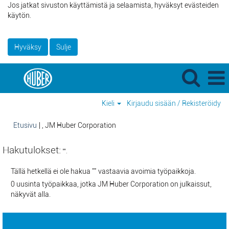
Jos jatkat sivuston käyttämistä ja selaamista, hyväksyt evästeiden
käytön.
Hyväksy
Sulje
Kieli
Kirjaudu sisään / Rekisteröidy
(nykyinen
Etusivu
|
, JM Huber Corporation
sivu)
Hakutulokset:
"".
Tällä hetkellä ei ole hakua "
" vastaavia avoimia työpaikkoja.
0 uusinta työpaikkaa, jotka JM Huber Corporation on julkaissut,
näkyvät alla.