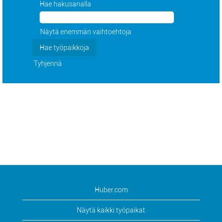
Hae hakusanalla
Näytä enemmän vaihtoehtoja
Tyhjennä
Huber.com
Näytä kaikki työpaikat