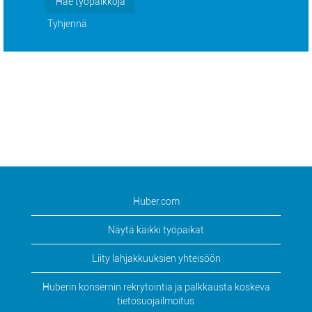
Tyhjennä
Huber.com
Näytä kaikki työpaikat
Liity lahjakkuuksien yhteisöön
Huberin konsernin rekrytointia ja palkkausta koskeva
tietosuojailmoitus