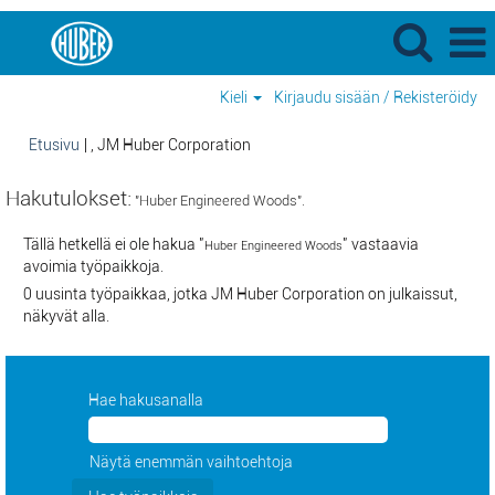
Kieli
Kirjaudu sisään / Rekisteröidy
(nykyinen
Etusivu
|
, JM Huber Corporation
sivu)
Hakutulokset:
"Huber Engineered Woods".
Tällä hetkellä ei ole hakua "
" vastaavia
Huber Engineered Woods
avoimia työpaikkoja.
0 uusinta työpaikkaa, jotka JM Huber Corporation on julkaissut,
näkyvät alla.
Hae hakusanalla
Näytä enemmän vaihtoehtoja