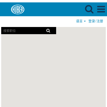
语言
登录/注册
屏
幕
阅
读
器
无
法
读
取
以
下
可
搜
索
地
图。