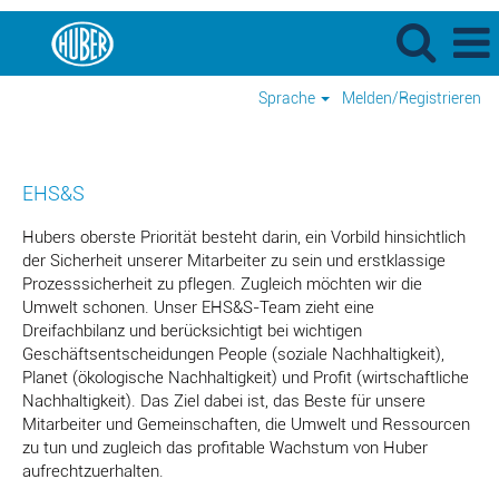
Sprache
Melden/Registrieren
EHS&S
(Umwelt,
Gesundheit,
EHS&S
Sicherheit
&
Hubers oberste Priorität besteht darin, ein Vorbild hinsichtlich
Nachhaltigkeit)
der Sicherheit unserer Mitarbeiter zu sein und erstklassige
Prozesssicherheit zu pflegen. Zugleich möchten wir die
Umwelt schonen. Unser EHS&S-Team zieht eine
Dreifachbilanz und berücksichtigt bei wichtigen
Geschäftsentscheidungen People (soziale Nachhaltigkeit),
Planet (ökologische Nachhaltigkeit) und Profit (wirtschaftliche
Nachhaltigkeit). Das Ziel dabei ist, das Beste für unsere
Mitarbeiter und Gemeinschaften, die Umwelt und Ressourcen
zu tun und zugleich das profitable Wachstum von Huber
aufrechtzuerhalten.