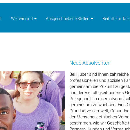
t
Wer wir sind
Ausgeschriebene Stellen
Beitritt zur Ta
Neue Absolventen
Bei Huber sind Ihnen zahlreiche
professionellen und sozialen Fä
gemeinsam die Zukunft zu gesta
und der Vielfältigkeit unseres
Gelegenheit, in einem dynamis
gemeinsam zu wachsen. Eine Ori
Grundsätze (Umwelt, Gesundheit,
der Menschen; ethisches Verhalt
bestimmen, wie wir Geschäfte t
Partnern, Kunden und Verbrauc