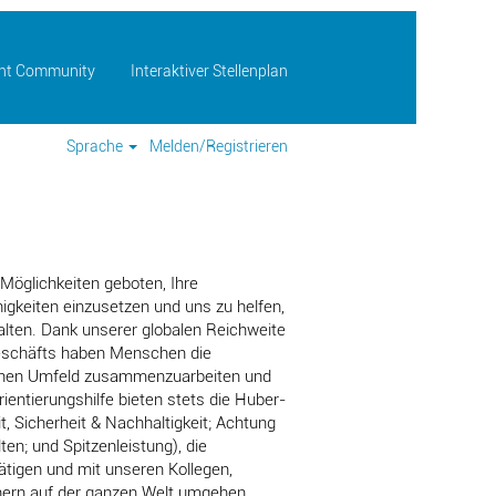
lent Community
Interaktiver Stellenplan
Sprache
Melden/Registrieren
 Möglichkeiten geboten, Ihre
higkeiten einzusetzen und uns zu helfen,
lten. Dank unserer globalen Reichweite
 Geschäfts haben Menschen die
chen Umfeld zusammenzuarbeiten und
entierungshilfe bieten stets die Huber-
 Sicherheit & Nachhaltigkeit; Achtung
en; und Spitzenleistung), die
ätigen und mit unseren Kollegen,
hern auf der ganzen Welt umgehen.