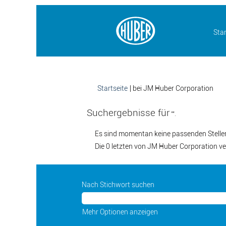
Star
(akt
Startseite
|
bei JM Huber Corporation
Seit
Suchergebnisse für
"".
Es sind momentan keine passenden Stellen 
Die 0 letzten von JM Huber Corporation ve
Nach Stichwort suchen
Mehr Optionen anzeigen