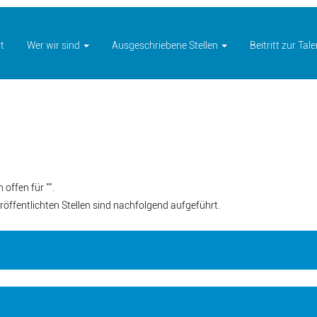
t
Wer wir sind
Ausgeschriebene Stellen
Beitritt zur Ta
uelle
e)
offen für "
".
röffentlichten Stellen sind nachfolgend aufgeführt.