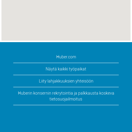
Huber.com
Näytä kaikki työpaikat
Liity lahjakkuuksien yhteisöön
Huberin konsernin rekrytointia ja palkkausta koskeva
tietosuojailmoitus