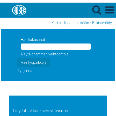
Kieli
Kirjaudu sisään / Rekisteröidy
Hae hakusanalla
Näytä enemmän vaihtoehtoja
Tyhjennä
Liity lahjakkuuksien yhteisöön