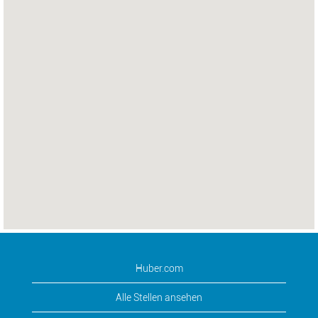
Huber.com
Alle Stellen ansehen
Beitritt zur Talent Community
Huber Corporation – Datenschutzerklärung für die
Personalbeschaffung und Einstellung
© COPYRIGHT. ALLE RECHTE VORBEHALTEN