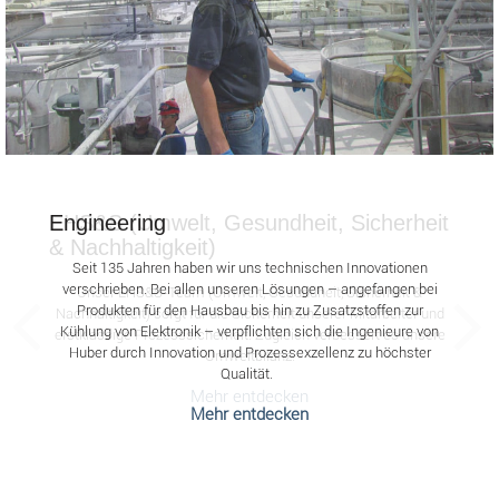
Engineering
EHS&S (Umwelt, Gesundheit, Sicherheit
& Nachhaltigkeit)
Seit 135 Jahren haben wir uns technischen Innovationen
verschrieben. Bei allen unseren Lösungen – angefangen bei
Unser EHS&S-Team (Umwelt, Gesundheit, Sicherheit &
Produkten für den Hausbau bis hin zu Zusatzstoffen zur
Nachhaltigkeit) sorgt für die Sicherheit unserer Mitarbeiter und
Kühlung von Elektronik – verpflichten sich die Ingenieure von
erstklassige Prozesssicherheit. Zugleich verbessert es unsere
Huber durch Innovation und Prozessexzellenz zu höchster
Umweltbilanz.
Qualität.
Mehr entdecken
Mehr entdecken
Bildschirmausleseprogramme